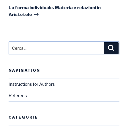
successivo
La forma individuale. Materia e relazioni in
Aristotele
Cerca:
Cerca
NAVIGATION
Instructions for Authors
Referees
CATEGORIE