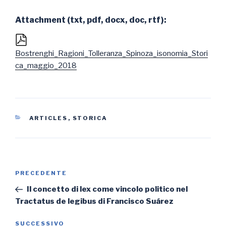
Attachment (txt, pdf, docx, doc, rtf):
Bostrenghi_Ragioni_Tolleranza_Spinoza_isonomia_Stori
ca_maggio_2018
CATEGORIE
ARTICLES
,
STORICA
Navigazione
Articolo
PRECEDENTE
articoli
precedente:
Il concetto di lex come vincolo politico nel
Tractatus de legibus di Francisco Suárez
Articolo
SUCCESSIVO